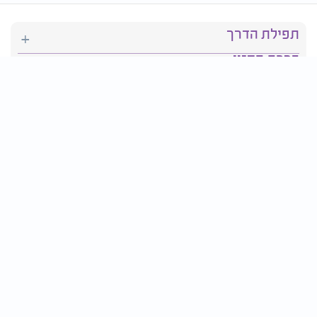
תפילת הדרך
ברכת המזון
יהדות
סידור תפילה
בריאות
חגים ומועדים
פרטים ליצירת קשר:
טלפון : 2610*