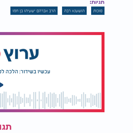
תגיות:
סוכות
הושענא רבה
הרב אברהם ישעיהו בן חמו
עכשיו בשידור: הלכה למ
תגו