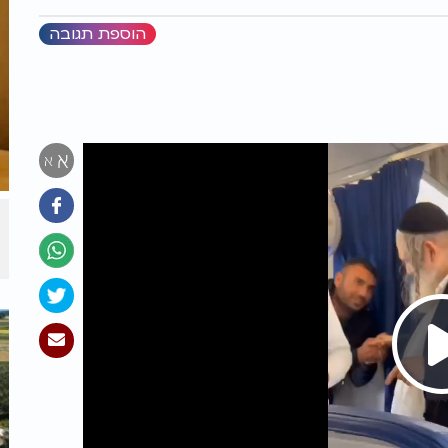
הוספת תגובה
א
א