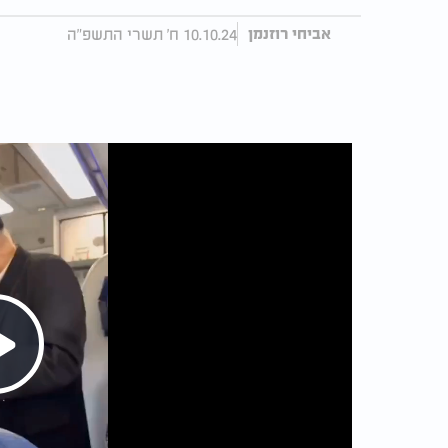
10.10.24 ח' תשרי התשפ"ה
אביחי רוזנמן
Play