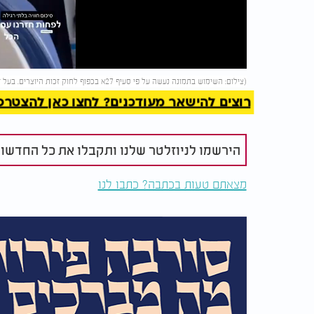
Video
להמשך 
(צילום: השימוש בתמונה נעשה על פי סעיף 27א בכפוף לחוק זכות היוצרים. בעל זכות היוצרים זכאי לבקש את הסרת התמונה מ-
רוצים להישאר מעודכנים? לחצו כאן להצטרפות ל
הירשמו לניוזלטר שלנו ותקבלו את כל החדשו
מצאתם טעות בכתבה? כתבו לנו