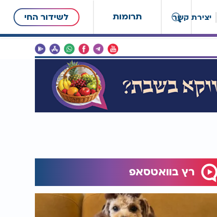
תרומות
לשידור החי
יצירת קשר
רץ בוואטסאפ