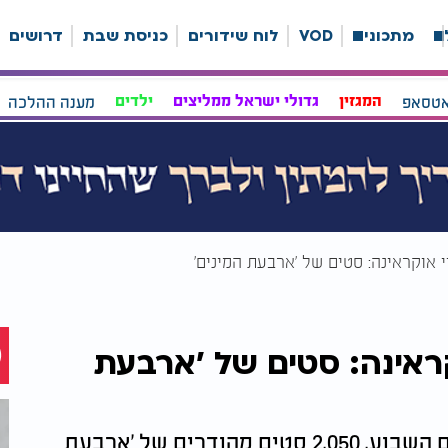
ה
מתכונים
VOD
לוח שידורים
כניסת שבת
דרושים
אטסאפ
המגזין
גדולי ישראל ממליצים
ילדים
מענה ההלכה
 אוקראינה: סטים של 'ארבעת המינים'
קראינה: סטים של 'ארבעת
במבצע מורכב שהחל לפני חודש והסתיים השבוע, 2,050 סטים מהודרים של 'ארבעת