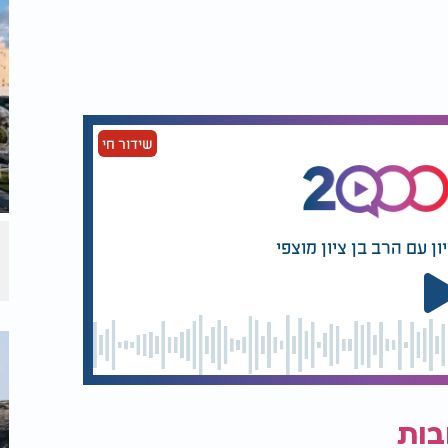
שידור חי
בדנייפרו שבמרכז אוקראינה, החל מיון
ארבעת המינים ואספקתם לכל הקהילות באוקראינה באמצעות שלוחי חב"ד הפועלים בכל 34
ן עם הרב בן ציון מוצפי
לקם ליהודים בסביבתם" אומר גורם שעסק
בות