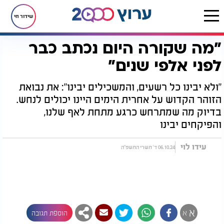
שידור חי
"מה שקורה היום נכתב כבר
דף הבית
יהדות
מיסטיקה וקבלה
"מה שקורה היום נכתב כבר לפני אלפי שנים"
לפני אלפי שנים"
"ולא יבינו כל רשעים, והמשכילים יבינו": את נבואת
הזוהר הקדוש על אחרית הימים היינו יכולים לנחש.
בדיוק מה שמתרחש כרגע מתחת לאף שלנו,
והפיקחים יבינו
עידו לוי
06.10.24 ד' תשרי התשפ"ה
א
א
הוספת תגובה