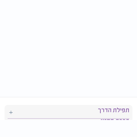
תפילת הדרך
ברכת המזון
יהדות