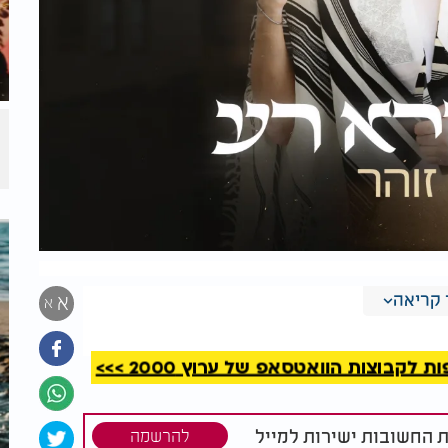
 כעת, לפני מספר חודשים הושק סינגל הבכורה
קריאה
א
א
דיו והפלייליסטים.
קבוצות הוואטסאפ של ערוץ 2000 >>>
ת החשובות ישירות למייל
להרשמה