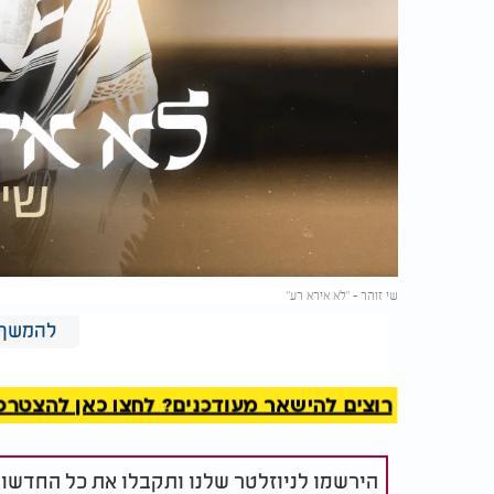
שי זוהר - "לא אירא רע"
"לא אירא רע" זהו הסינגל השני של זוהר שיוצא
להמשך 
"משה" שזכה לאהדה ולהשמעות רבות בתחנות הר
רוצים להישאר מעודכנים? לחצו כאן להצטרפות ל
הירשמו לניוזלטר שלנו ותקבלו את כל החדשו