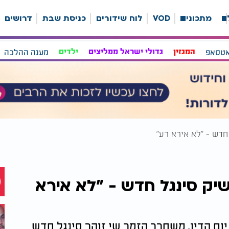
ה
מתכונים
VOD
לוח שידורים
כניסת שבת
דרושים
אטסאפ
המגזין
גדולי ישראל ממליצים
ילדים
מענה ההלכה
חדש - "לא אירא רע"
יק סינגל חדש - "לא אירא
ום הדין, משחרר הזמר שי זוהר סינגל חדש