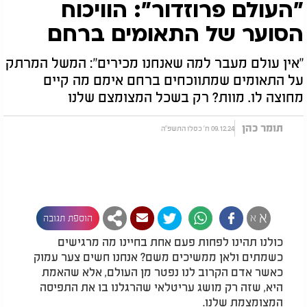
"העולם פרוזדור": הוויכוח
הסוער של התאומים ברחם
"אין עולם מעבר למה שאנחנו מכירים": המשל המרתק
על התאומים שמתווכחים ברחם אימם מה קיים
מחוצה לו. מוות? רק בשכל המצומצם שלנו
תומר כהן
09.12.24 ח' כסלו התשפ"ה
א
א
הוספת תגובה
כולנו תהינו לפחות פעם אחת בחיינו מה מרגישים
כשמתים ולאן ממשיכים משם? אנחנו חשים צער עמוק
כאשר אדם הקרוב לנו נפטר מן העולם, אלא שהאמת
היא, שזה רק מושג עריטלאי שהרגלנו בו את התפיסה
המצומצמת שלנו.