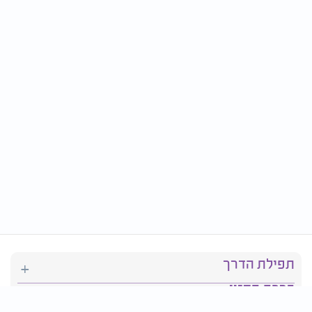
תפילת הדרך
ברכת המזון
יהדות