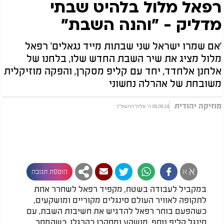
רפאל מלול בלהיט שבתי
מדליק - "והנה השבת"
'אם שמרו ישראל שני שבתות מייד נגאלים' רפאל
מלול מציג את שיר השבת החדש שלו, בלחנו של
אלחנן אלחדד, יחד עם קליפ מסקרן, והפקה מוזיקלית
משובחת של אהרלה נחשוני
מוזיקה יהודית
08.09.24 ה' אלול התשפ"ד
א
א
הוספת תגובה
במקביל לעבודה בשטח, מקפיד רפאל לשחרר אחת
לתקופה לאוויר העולם סינגלים מקוריים ומושקעים,
כשהפעם בוחר רפאל להדגיש את חשיבות השבת, עם
סינגל קליפ נוסף, מושקע ומסקרן כהרגלו. כשהמסר