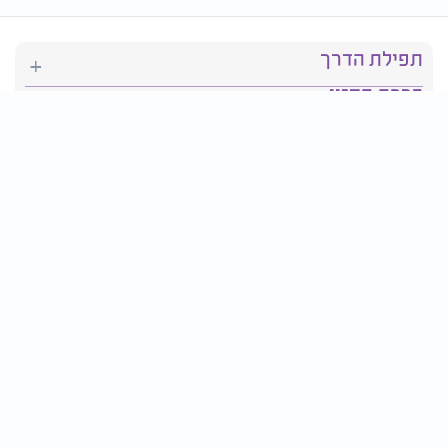
תפילת הדרך
ברכת המזון
יהדות
סידור תפילה
בריאות
חגים ומועדים
פרטים ליצירת קשר: