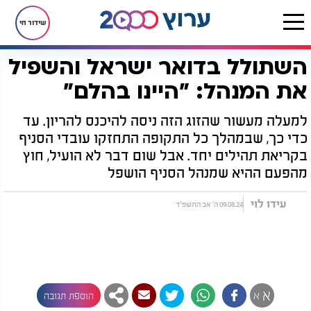
שידור חי
השתולל בדואר ישראל והשפיל
דף הבית
יהדות
לקראת שבת
השתולל בדואר ישראל והשפיל את המנהל: "היינו בהלם"
את המנהל: "היינו בהלם"
למעלה מעשור שהזוג הזה ניסה להיכנס להריון. עד
כדי כך, שבמהלך כל התקופה התחזקו עובדי הסניף
בקריאת תהילים יחד. אבל שום דבר לא הועיל, חוץ
מהפעם ההיא שמנהל הסניף הושפל
עידו לוי
09.08.24 ה' אב התשפ"ד
א
א
הוספת תגובה