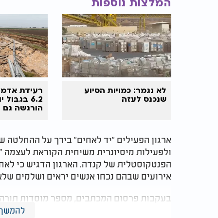
המלצות נוספות
לא נגמר: כמויות הסיוע
רעידת אדמה
שנכנס לעזה
6.2 בגבול 
הורגשה גם 
ארגון הפעילים "יד לאחים" בירך על ההחלטה של
ולפעילות מיסיונרית משיחית הקוראת לעצמה "
הפנטקוסטלית של קנדה. הארגון הדגיש כי לאחר
אירועים שבהם נכחו אנשים יראים ושלמים שלא
בעקבות פרסום המכתבים, מספר מוסדות תורה ב
פוויליון. "יד לאחים" מבהיר כי קיים אולם נוסף
להמשך 