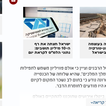
 בעוצמה
ישראל חצתה את רף
יוון-טורקיה
ה-10 מיליון תושבים:
בישראל
נתוני הלמ"ס לקראת יום
העצמאות ה-77
 הרבנים וציין כי אולם פוויליון משמש לתפילות
מלך המלכים", שהיא שלוחה של הכנסייה
ונה נודע כי בתום לב נשכר המקום לקיום
 היו מודעים לחומרת הדבר.
יטלו אירועים שתוכננו להתקיים באולם
 בירושלים בשם "אולמי פביליון מהדרין"
קריאה