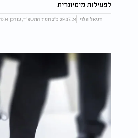
לפעילות מיסיונרית
29.07.24 כ"ג תמוז התשפ"ד, עודכן 11:04 07.10.24
דניאל הלוי