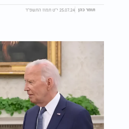
25.07.24 י"ט תמוז התשפ"ד
תומר כהן