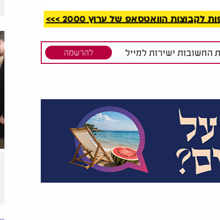
קבוצות הוואטסאפ של ערוץ 2000 >>>
ת החשובות ישירות למייל
להרשמה
ופים לשוחח עם שני המנהיגים. בנוסף צפוי
 הארס, שככל הנראה תכנס כמתמודדת