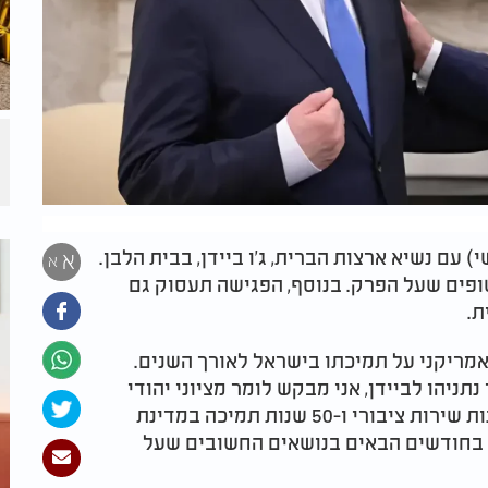
עם נשיא ארצות הברית, ג'ו ביידן, בבית הלבן.
א
א
פים שעל הפרק. בנוסף, הפגישה תעסוק גם
ית.
ריקני על תמיכתו בישראל לאורך השנים.
 מכירים כבר 40 שנים", אמר נתניהו לביידן, אני מבקש לומר מציוני יהודי
גאה לציוני אירי-אמריקאי גאה - תודה על 50 שנות שירות ציבורי ו-50 שנות תמיכה במדינת
תך בחודשים הבאים בנושאים החשובים שעל