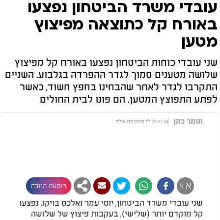
עובדי משרד הביטחון נפצעו
באורח קל כתוצאה מפיצוץ
מטען
שני עובדי כוחות הביטחון נפצעו באורח קל מפיצוץ
שלושה מטענים סמוך לגדר ההפרדה בגלבוע. השניים
התקרבו לגדר לאחר שהבחינו בחפץ חשוד, כאשר
לפתע התפוצץ המטען. הם פונו לבית החולים
תומר כהן
23.07.24 י"ז תמוז התשפ"ד
א
א
הוספת תגובה
שני עובדי משרד הביטחון, יוסי עמר ואלכס בויקו, נפצעו
קל מוקדם יותר (שלישי), בעקבות פיצוץ של שלושה