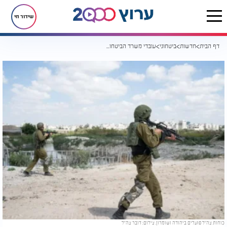
שידור חי
דף הבית
חדשות
ביטחוני
עובדי משרד הביטחון נפצעו באורח קל כתוצאה מפיצוץ מטען
כוחות צה"ל פועלים ביהודה ושומרון. צילום: דובר צה"ל