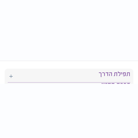
תפילת הדרך
ברכת המזון
יהדות
סידור תפילה
בריאות
חגים ומועדים