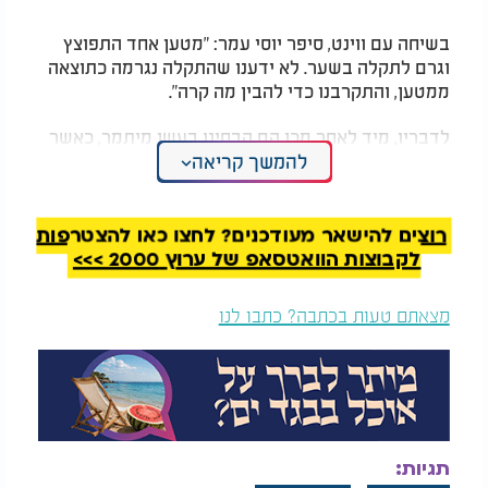
יוביל להקמת ממשלה
חדשה?
בשיחה עם ווינט, סיפר יוסי עמר: "מטען אחד התפוצץ
וגרם לתקלה בשער. לא ידענו שהתקלה נגרמה כתוצאה
ממטען, והתקרבנו כדי להבין מה קרה".
לדבריו, מיד לאחר מכן הם הבחינו בעשן מיתמר, כאשר
להמשך קריאה
חברו סבר כי ייתכן ומדובר בטרקטור שנכנס בגדר, אלא
שיוסי שיער כי מדובר במטעם חבלה.
בשלב הזה, כך הוא מספר, הופעל המטען השני, כאשר
רוצים להישאר מעודכנים? לחצו כאן להצטרפות
"הרכב עף, הכריות נפתחו, ניצלנו בנס". המטען השלישי
לקבוצות הוואטסאפ של ערוץ 2000 >>>
הופעל כאשר כוות צה"ל הגיעו למקום האירוע.
מצאתם טעות בכתבה? כתבו לנו
תגיות: