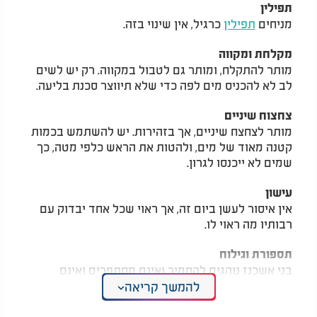
תפילין
מניחים
תפילין
כרגיל, אין שינוי בזה.
מקלחת ומקווה
מותר להתקלח, ומותר גם לטבול במקווה. רק יש לשים
לב לא להכניס מים לפה כדי שלא תיווצר סכנת בליעה.
צחצוח שיניים
מותר לצחצח שיניים, אך בזהירות. יש להשתמש בכמות
קטנה מאוד של מים, ולהטות את הראש כלפי מטה, כך
שמים לא ייכנסו לגרון.
עישון
אין איסור לעשן ביום זה, אך ראוי שכל אחד יבדוק עם
רבותיו מה ראוי לו.
תספורת וגילוח
בני אשכנז נוהגים להחמיר ואינם מסתפרים ואינם
מתגלחים בכל שלושת השבועות. בני ספרד מקלים,
להמשך קריאה
ובעיקר הדין מותר להם להסתפר ולהתגלח גם ביום
הצום עצמו.