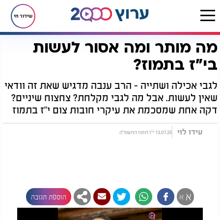
שידור חי
מה מותר ומה אסור לעשות
דף הבית
יהדות
חגים ומועדים
צום י"ז בתמוז
מה מותר ומה אסור לעשות בי"ז בתמוז?
בי"ז בתמוז?
לגבי אכילה ושתייה - הרב ענבה מדגיש שאת זה וודאי
שאין לעשות. אבל מה לגבי מקלחת? צחצוח שיניים?
דקה אחת שמסכמת את עיקרי חובות צום י"ז בתמוז
עידו לוי
13.07.25 י"ז תמוז התשפ"ה
א
א
הוספת תגובה