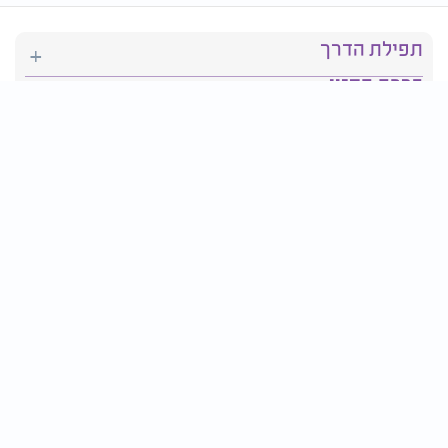
תפילת הדרך
ברכת המזון
יהדות
סידור תפילה
בריאות
חגים ומועדים
פרטים ליצירת קשר:
טלפון : 2610*