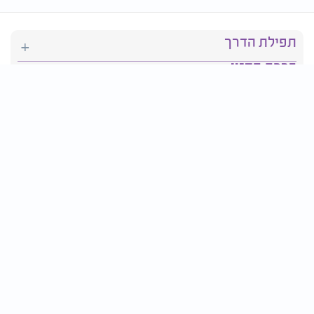
תפילת הדרך
ברכת המזון
יהדות
סידור תפילה
בריאות
חגים ומועדים
פרטים ליצירת קשר: