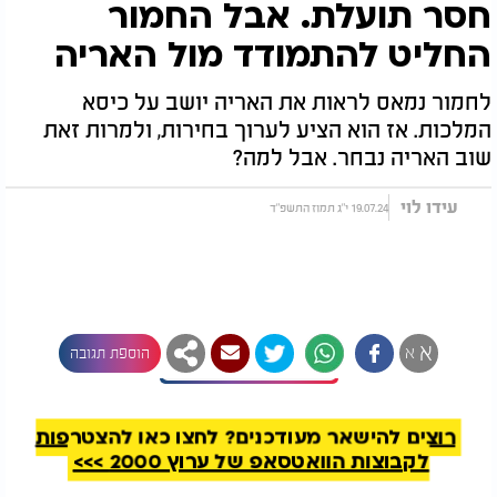
חסר תועלת. אבל החמור
החליט להתמודד מול האריה
לחמור נמאס לראות את האריה יושב על כיסא
המלכות. אז הוא הציע לערוך בחירות, ולמרות זאת
שוב האריה נבחר. אבל למה?
עידו לוי
19.07.24 י"ג תמוז התשפ"ד
א
א
הוספת תגובה
להמשך קריאה
הרב יואב בן חיים לפרשת בלק:
רוצים להישאר מעודכנים? לחצו כאן להצטרפות
לקבוצות הוואטסאפ של ערוץ 2000 >>>