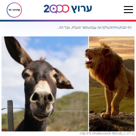
שידור חי
דף הבית
יהדות
לקראת שבת
חסר תועלת. אבל החמור החליט להתמודד מול האריה
(צילום: cfg1978/shutterstock/Ab00d0_0)