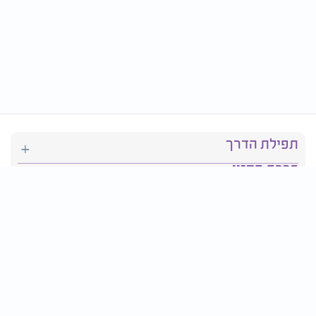
תפילת הדרך
ברכת המזון
יהדות
סידור תפילה
בריאות
חגים ומועדים