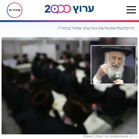
שידור חי
דף הבית
חדשות
חדשות בארץ
רבי שמואל בצלאל לחרדים: "אל תתייצבו בלשכות הגיוס!"
(צילום: David Cohen 156/shutterstock)