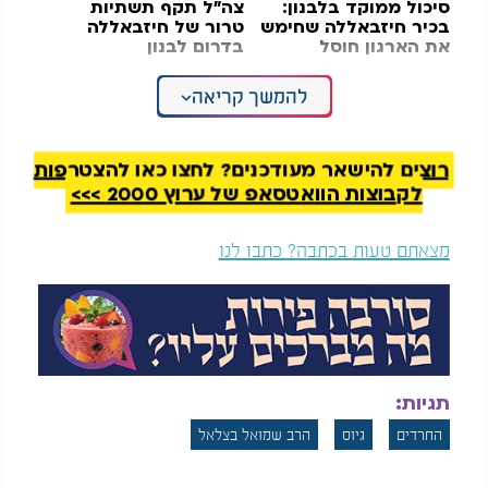
סיכול ממוקד בלבנון:
צה"ל תקף תשתיות
בכיר חיזבאללה שחימש
טרור של חיזבאללה
את הארגון חוסל
בדרום לבנון
בתקיפה ישראלית
להמשך קריאה
הגר"ש בצלאל הדגיש את דבריו ואמר: "לכן בחור ישיבה
צריך להתייצב על משמרתו בישיבה, ושום בחור בשום
פנים לא ישמע לפיתויים, לא להתגייס לצבא, אלא
להישאר להיות בצבא השם. דעו לכם: אתם, תלמידי
רוצים להישאר מעודכנים? לחצו כאן להצטרפות
הישיבות, צבא השם האמיתי שמגן עם ישראל. וכפי
לקבוצות הוואטסאפ של ערוץ 2000 >>>
שהגמרא אומרת שהתורה היא אש, וכל מי שיוצא מאש
נופל באש רח"ל."
מצאתם טעות בכתבה? כתבו לנו
לסיכום, קורא הגר"ש בצלאל לצעירים החרדים לעמוד
בניסיונות ובלחצים, ולהישאר בצבא השם - בישיבה.
הוא הוסיף ואמר כי במצב הנוכחי, בו הצבא אינו נוטה
לתת דחיות לתלמידי ישיבות, אסור להם להתייצב
תגיות:
בלשכות הגיוס.
החרדים
גיוס
הרב שמואל בצלאל