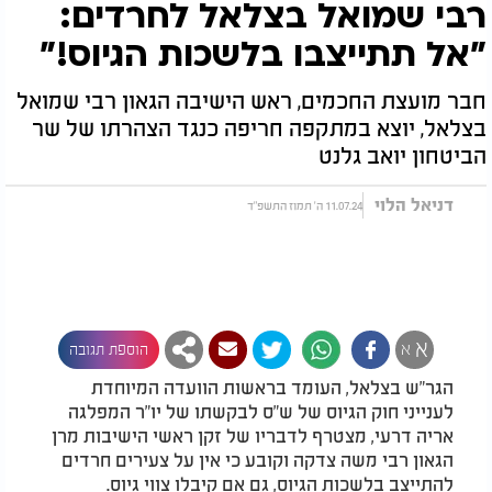
רבי שמואל בצלאל לחרדים:
"אל תתייצבו בלשכות הגיוס!"
חבר מועצת החכמים, ראש הישיבה הגאון רבי שמואל
בצלאל, יוצא במתקפה חריפה כנגד הצהרתו של שר
הביטחון יואב גלנט
דניאל הלוי
11.07.24 ה' תמוז התשפ"ד
א
א
הוספת תגובה
הגר"ש בצלאל, העומד בראשות הוועדה המיוחדת
לענייני חוק הגיוס של ש"ס לבקשתו של יו"ר המפלגה
אריה דרעי, מצטרף לדבריו של זקן ראשי הישיבות מרן
הגאון רבי משה צדקה וקובע כי אין על צעירים חרדים
להתייצב בלשכות הגיוס, גם אם קיבלו צווי גיוס.