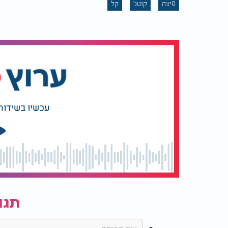
פיצה
קוטג'
קל
מוציאים מהתנור, חותכים למשולשים ומגישים 
בתיאבון!
עכשיו בשידור
תגו