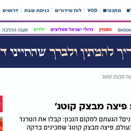
ה
מתכונים
VOD
לוח שידורים
כניסת שבת
דרושים
אטסאפ
המגזין
גדולי ישראל ממליצים
ילדים
מענה ההלכה
ה מבצק קוטג'
פיצה מבצק קוטג'
ים? הגעתם למקום הנכון: קבלו את הטרנד
לם, פיצה מבצק קוטג' שמכינים בדקה