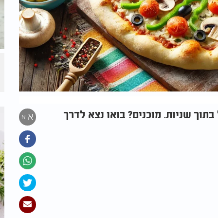
בתוך שניות. מוכנים? בואו נצא לדרך
א
א