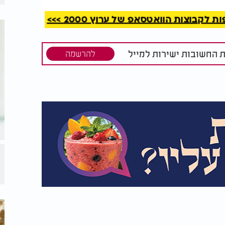
קבוצות הוואטסאפ של ערוץ 2000 >>>
כוסברה,
מתכון ללחמניות קיטו עם
ה - שלא
גרעינים ועשבי תיבול
 צריכים
ת החשובות ישירות למייל
להרשמה
לת תערובת אחידה.
משומנת.