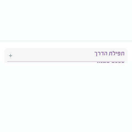
תפילת הדרך
ברכת המזון
יהדות
סידור תפילה
בריאות
חגים ומועדים