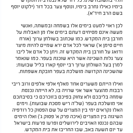
בימיו כאילו נחרב בימיו, ונוסף צער בכל דור (ילקוט יוסף
בשם הרב חיד"א).
לכן ראוי למעט בימים אלו בשמחה ובמשתה, ואנשי
מעשה אינם מסיחים דעתם בימים אלו מן האבלות על
חורבן בית המקדש. כמו שכתוב בשולחן ערוך (אורח
חיים סימן א') שראוי לכל אדם ירא שמיים להיות מיצר
ודואג על חורבן בית המקדש זה. ויתן כל אדם אל ליבו
צער גלות השכינה אשר היא שוכנת בעפר. כמו שנאמר
למרן בעל השולחן ערוך רבי יוסף קארו בליל שבועות:
שהשכינה הקדושה מושלכת בעפר חובקת אשפתות.
ואילו הייתם משערים אחד מאלף אלפי אלפים ורוב ריבי
רבבות מהצער אשר אני שרויה בו, לא הייתה נכנסת
שמחה בליבכם ולא צחוק בפיכם בזוכרכם כי בסיבתכם
אני מושלכת בעפר (של"ה ריש מסכת שבועות). וימים
האלו נקראים ימי בין המצרים על שם הפסוק כל רודפיה
השיגוה בין המצרים (איכה פרק א' פסוק ג') ואלו הימים
שבהם נכנסו האויבים לירושלים ופרעו פרעות בישראל
עד יום תשעה באב, שבו החריבו את בית המקדש.