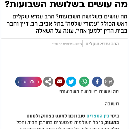
מה עושים בשלושת השבועות?
מה עושים בשלושת השבועות? הרב עזרא שקלים
ראש הכולל "עמודי שלמה" בתל אביב, רב, דיין וחבר
בבית הדין "למען אחי", עונה על השאלה
הרב עזרא שקלים
07.07.24 א' תמוז התשפ"ד
א
א
הוספת תגובה
מה עושים בשלושת השבועות?
תשובה
בימי
בין המצרים
טוב ונכון למעט בצחוק ולמעט
, כי כל העולמות מצטערים בחורבן הבית והכל
בתענוג
תלוי בתשובה שלנו. כל דור שלא נבנה בית המקדש