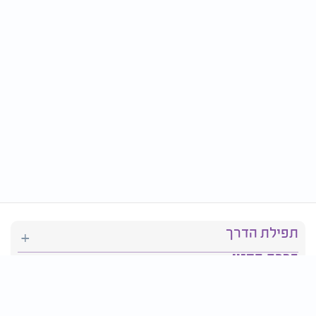
תפילת הדרך
ברכת המזון
יהדות
סידור תפילה