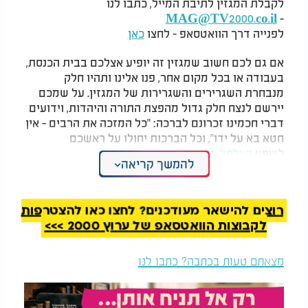
לקבלת המגזין לתיבת המייל, כתבו לנו
MAG@TV2000.co.il
-
לפנייה דרך הוואטסאפ - לחצו
כאן
אם גם לכם חשוב שמגזין זה יופיע אצלכם בבית הכנסת,
בעבודה או בכל מקום אחר, פנו אלינו ותהיו חלק
מנבחרת השגרירים והשגרירות של המגזין. על שמכם
יירשם לנצח חלק גדול מהפצת התורה והיהדות, וידועים
דברי חכמינו זכרונם לברכה: "כל המזכה את הרבים - אין
חטא בא על ידו", וכל הברכות יחולו על ראשכם
לשפע
הצלחה
, בריאות, נחת ואושר.
להמשך קריאה
קריאה מהנה.
רוצים להישאר מעודכנים? לחצו כאן להצטרפות
לקבוצות הוואטסאפ של ערוץ 2000 >>>
מצאתם טעות בכתבה? כתבו לנו