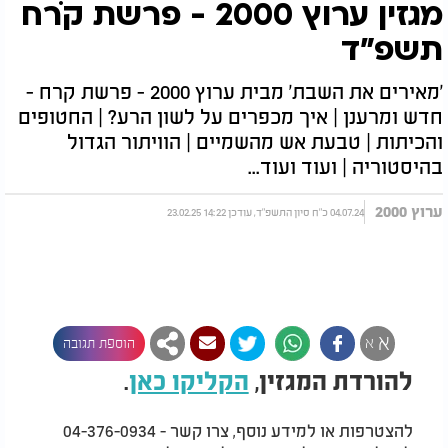
מגזין ערוץ 2000 - פרשת קֹרח
תשפ"ד
'מאירים את השבת' מבית ערוץ 2000 - פרשת קרח -
חדש ומרענן | איך מכפרים על לשון הרע? | החטופים
והכיתות | טבעת אש מהשמיים | הוויתור הגדול
בהיסטוריה | ועוד ועוד...
ערוץ 2000
04.07.24 כ"ח סיון התשפ"ד, עודכן 14:22 23.02.25
א
א
הוספת תגובה
להורדת המגזין,
הקליקו כאן
.
להצטרפות או למידע נוסף, צרו קשר - 04-376-0934