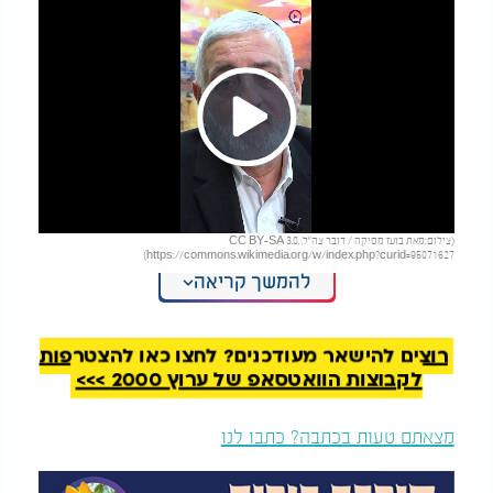
Play
(צילום:מאת בועז מסיקה / דובר צה"ל, CC BY-SA 3.0,
Video
https://commons.wikimedia.org/w/index.php?curid=95071627)
להמשך קריאה
לכתבה המלאה עם הרב דוד גבאי, יו"ר הארגון "עניין של
חיים" לחצו >>>
כאן
רוצים להישאר מעודכנים? לחצו כאן להצטרפות
לקבוצות הוואטסאפ של ערוץ 2000 >>>
מצאתם טעות בכתבה? כתבו לנו