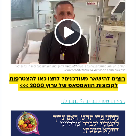
Play
להמשך קריאה
(צילום: השימוש בתמונה נעשה על פי סעיף 27א בכפוף לחוק זכות היוצרים. בעל זכות היוצרים זכאי
Video
לבקש את הסרת הסרטון מ-
contact@tv2000.co.il
)
רוצים להישאר מעודכנים? לחצו כאן להצטרפות
לקבוצות הוואטסאפ של ערוץ 2000 >>>
מצאתם טעות בכתבה? כתבו לנו