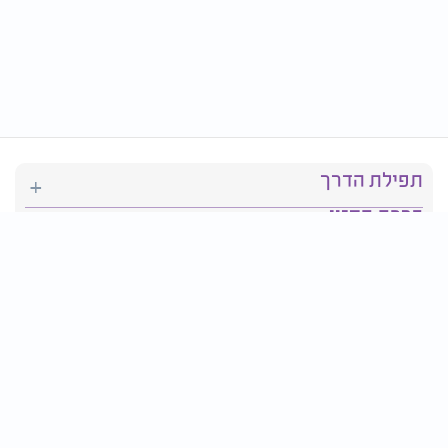
תפילת הדרך
ברכת המזון
יהדות
סידור תפילה
בריאות
חגים ומועדים