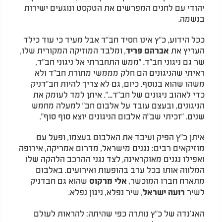
יהודי עם לחנים המפרשים את הטקסט ונוגעים ישירות
בנשמה.
ככל הידוע, כ"ץ אינו חסיד חב"ד אבל מעיד כי עוד כילד
העריץ את
, ומלבד המוזיקה המקורית שלו,
אברהם פריד
שר גם ניגוני חב"ד. "ממש התחברתי אל ניגוני חב"ד,
ראיתי שהניגונים הם חלק מממשי מתורת חב"ד ולא
משהו שהוא בנוסף. כיום, גם לא צריך להיות חב"דניק
כדי לאהוב ניגונים של חב"ד...". איתן למד לעומק את
הניגונים, ובעצם עובד על אלבום חב" למעלה מחמש
שנים. "זכיתי שב"ה אלבום הניגונים יוצא סוף סוף".
איתן כ"ץ הפיק ועיבד את האלבום בעצמו, ופעל עם
מוזיקאים רבים: נגנים מישראל, מדרום אמריקה, אירופה
ואפילו נגנים מאוקראינה, לצד נגני ההרכב הלהקה שלו
המלווה אותו בכל ערב בהופעות ואירועים. באלבום
מתארח חברו המוכשר,
שהוא גם חבדניק
אלי מרקוס
לשיר
, שיר נפלא, ניגון נפלא.
רועה ישראל
האג'נדה של כ"ץ נותרה כפי שהיתה: להראות לעולם