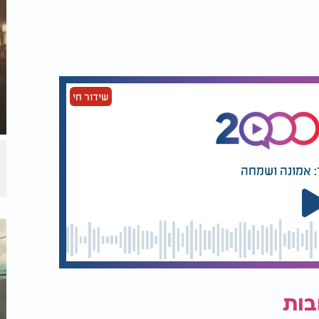
שידור חי
: אמונה ושמחה
בות