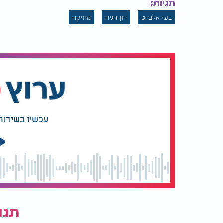
תגיות:
בעז אלברט
רון חניה
מוזיקה
בעז אלברט ורון חניה - "אותיות של דמעות"
עכשיו בשידור
תגו