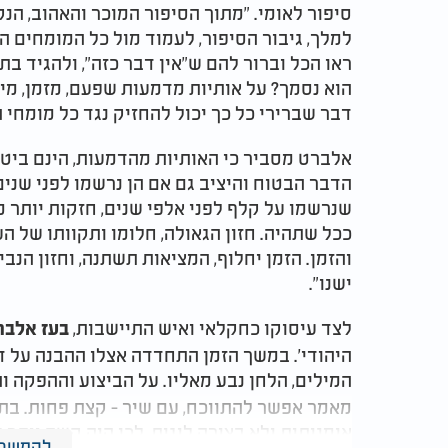
סיפור לאומי. "מתוך הסיפור המוכר והאהוב, ה
למלך, גיבור הסיפור, לעמוד מול כל המומחים ה
ראו הכל וברור להם ש"אין דבר כזה", ולהגיד ב
הוא נסמך? על אותיות מדמעות שפעם, מזמן, מ
דבר שברירי כל כך יכול להחזיק נגד כל מומחי 
אלברט מסביר כי האותיות מהדמעות, הינם ביטו
הדבר הבטוח והיציב גם אם הן נרשמו לפני שני
שנרשמו על קלף לפני אלפי שנים, חזקות יותר 
ככל שתהיה. חזון הגאולה, חלומו ותקוותו של הע
והזמן. הזמן יחלוף, המציאות תשתנה, וחזון הנבי
ישנו".
לצד עיסוקו כחקלאי ואיש התיישבות,
בעז אלבר
היהודי'. במשך הזמן התחדדה אצלו ההבנה על ד
המילים, הלחן נבע מאליו. על הביצוע וההפקה 
מאמר אפשר להתווכח, עם שיר - קצת פחות. ב
אומנותית ולא בצורה לוגית, לכן היה קשה יותר 
להמשך 