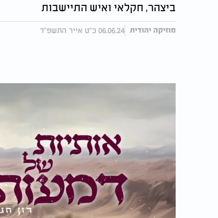
ביצהר, חקלאי ואיש התיישבות
06.06.24 כ"ט אייר התשפ"ד
מוזיקה יהודית