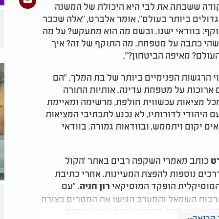
נקודה ששבתה את לבי היא היכולת של המשנה
גדולים ביותר בעולם", אומר אלברט, "אלה שכבר
תוקף: בוודאי ישנו. ובשם מה הוא מתעקש? על מה
ישהי כתבה על מטפחת. מה התוקף של זה? איך
העולם? מאיפה הביטחון?".
י הרגשות הפנימיים ביותר של בת המלך. "הם
ם ארוכות על מטפחת עדינה. אותיות התורה
מכל מציאות עכשווית חולפת, מרשימה ומאיימת
ם היהודי לדורותיו, לא נכנע לתכתיבי המציאות
אים יקום ויתממש, ובוודאות גמורה. בוודאי
כותב מאמרי השקפה רבים באתר 'הקול
ט
רכים נוספות להפצת המעיינות. אחרי כתיבת
והמוסיקלית הופקד המוסיקאי
. "עם
רון חניה
תרבות השמאל והמערב הגישו את המסרים בצורה
להתווכח איתם, למרות שזה מייצר עיוותים.
קריאה