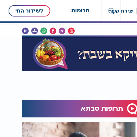
תרומות
לשידור החי
יצירת קשר
תרופות סבתא