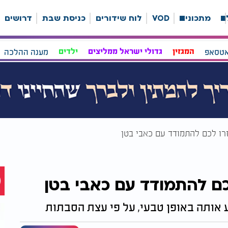
ה
מתכונים
VOD
לוח שידורים
כניסת שבת
דרושים
אטסאפ
המגזין
גדולי ישראל ממליצים
ילדים
מענה ההלכה