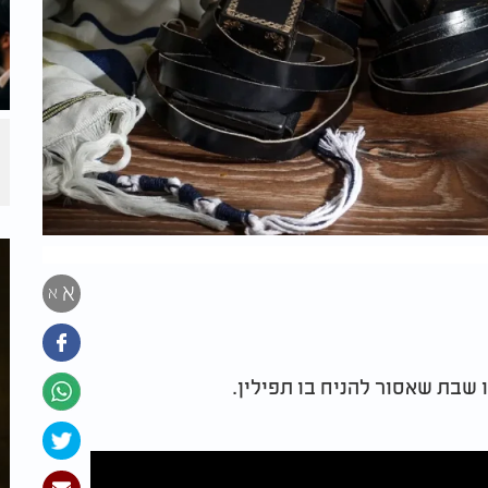
א
א
ו שבת שאסור להניח בו תפילין.