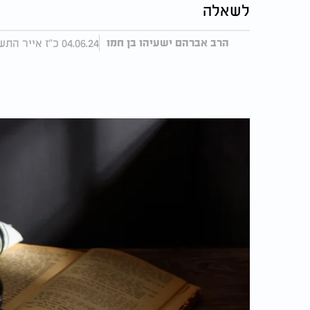
לשאלה
04.06.24 כ"ז אייר התשפ"ד
הרב אברהם ישעיהו בן חמו