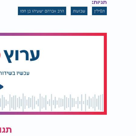
תגיות:
תפילין
שבועות
הרב אברהם ישעיהו בן חמו
סגולה עצומה וחשובה לחג השבועות
עכשיו בשידור
תגו