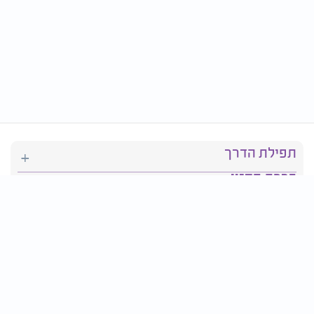
תפילת הדרך
ברכת המזון
יהדות
סידור תפילה
בריאות
חגים ומועדים