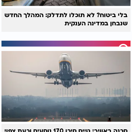
בלי ביטוח? לא תוכלו לתדלק: המהלך החדש
שנבחן במדינה הענקית
סכנה באוויר: טייס סיכן 170 נוסעים וכעת צפוי