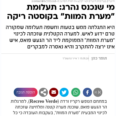
היוצרים. בעל זכות היוצרים זכאי לבקש את הסרת הסרטון מ-
contact@tv2000.co.il
)
מי שנכנס נהרג: תעלומת
"מערת המוות" בקוסטה ריקה
היא התגלתה ממש בטעות וחשפה תעלומה שמקורה
טרם ידוע לאיש. למערה הקטלנית שזכתה לכינוי
"מערת המוות" הממוקמת ליד הר הגעש פואס, איש
אינו ירצה להתקרב והיא נאסרה למבקרים
תומר כהן
15.05.24 ז' אייר התשפ"ד
א
א
הוספת תגובה
במתחם הנופש רקריו ורדה (Recreo Verde), למרגלות
הר הגעש פואס, שוכנת מערה קטנה ומלחיצה שזכתה
לכינוי המבעית "מערת המוות", בעקבות העובדה כי כל