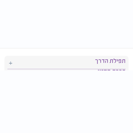
תפילת הדרך
ברכת המזון
יהדות
סידור תפילה
בריאות
חגים ומועדים