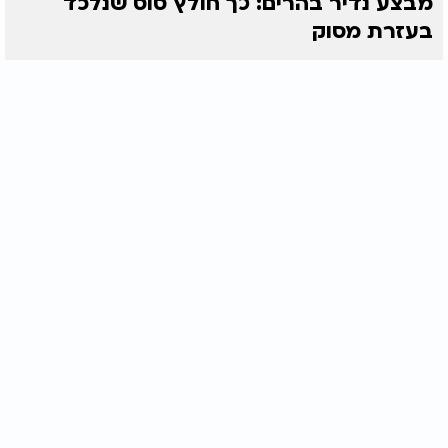
מבצע נדיר בהרים: כך חולץ סוס שנלכד
בעזרת מסוק