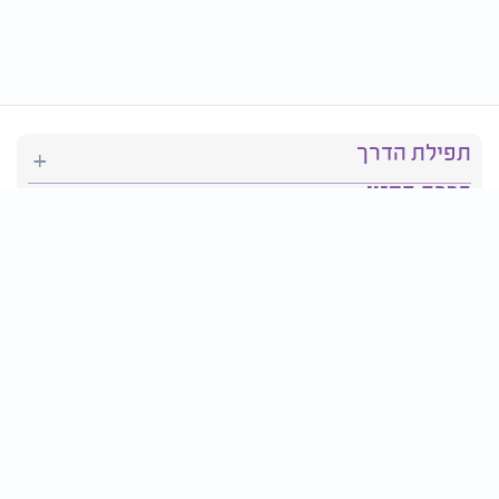
תפילת הדרך
ברכת המזון
יהדות
סידור תפילה
בריאות
חגים ומועדים