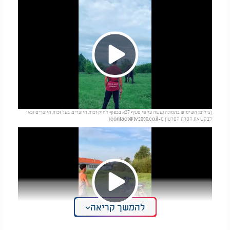
Play
(צילום: השימוש בתמונה נעשה על פי סעיף 27א בכפוף לחוק זכות היוצרים. בעל זכות היוצרים זכאי
Video
לבקש את הסרת הסרטון מ-
contact@tv2000.co.il
)
Play
להמשך קריאה