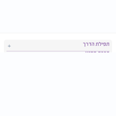
תפילת הדרך
ברכת המזון
יהדות
סידור תפילה
בריאות
חגים ומועדים