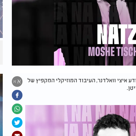
ע איצי וואלדנר, העיבוד המוזיקלי המקפיץ של
א
א
טן.