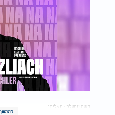
משה טישלר - "נצליח"
להמשך 