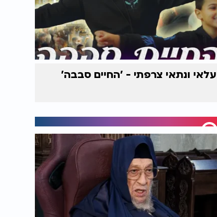
עלאי ונתאי צרפתי - 'החיים סבבה'