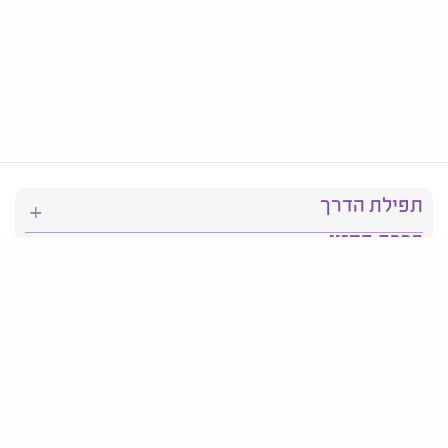
תפילת הדרך
ברכת המזון
יהדות
סידור תפילה
בריאות
חגים ומועדים