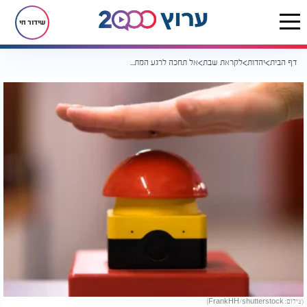
שידור חי
דף הבית
יהדות
לקראת שבת
אל תחכה לרגע המתאים - פשוט תפעל
(צילום: FrankHH/shutterstock)