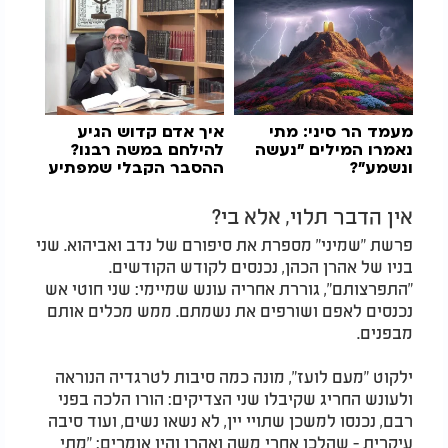
מעמד הר סיני: מתי
איך אדם קדוש הגיע
נאמרו המילים "נעשה
להילחם במשה רבנו?
ונשמע"?
ההסבר הקבלי שמפתיע
בפרשה
אין הדבר תלוי, אלא בי?
פרשת "שמיני" מספרת את סיפורם של נדב ואביהוא. שני
בניו של אהרן הכהן, נכנסים לקודש הקודשים.
"התפרצותם", גוררת אחריה עונש שמיימי: שני חוטי אש
נכנסים לאפם ושורפים את נשמתם. ממש מכלים אותם
מבפנים.
ילקוט "מעם לועז", מונה כמה סיבות לטרגדיה הנוראה
ולעונש החריג שקיבלו שני הצדיקים: הורו הלכה בפני
רבם, נכנסו למשכן שתויי יין, לא נשאו נשים, ועוד סיבה
עיקרית - שהלכו אחרי משה ואהרן והיו אומרים: "מתי