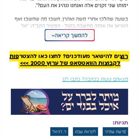
ימותו שני זקנים אלה ואנחנו ננהיג את העם?".
בשעה שהלכו אחרי משה ואהרן, חשבו מה שחשבו ואף
הוציאו את אותה מחשבה בקול - הפטיר הקב"ה: "אל
תתהלל ליום מחר כי לא תדע מה ילד יום". הקב"ה בעצם
להמשך קריאה
"רמז" להם - נראה מי יקבור את מי. שכן אל לו לאדם
לפאר את עצמו כאילו שהוא צעיר ויודע דברים יותר
מאנשים מבוגרים ממנו.
רוצים להישאר מעודכנים? לחצו כאן להצטרפות
לקבוצות הוואטסאפ של ערוץ 2000 >>>
לנדב ואביהוא היה הרבה ידע וחוכמה ורצו לעשות את
הכל לפי המחשבה שלהם, ולא לפי מה שצריך ונכון.
מצאתם טעות בכתבה? כתבו לנו
מלבד זה הם שכחו שיש מי שגדול מעליהם.
אבל הרב נח ויינברג מציע מבט אחר ויסודי לחיים של
כולנו: נדב ואביהוא לא נענשו על שהביעו תקווה ששני
מנהיגי עם ישראל ייפטרו כדי שהם יוכלו לתפוס את
מקומם בהנהגה. אלא חטאם היה שהם בזבזו את הזמן
בהמתנה במקום לעשות, לשנות ולהוביל!
תגיות:
פרשת שמיני
לקראת שבת
ר. דניאל
מדוע הם היו צריכים לחכות עד זקנה כדי לעשות משהו?