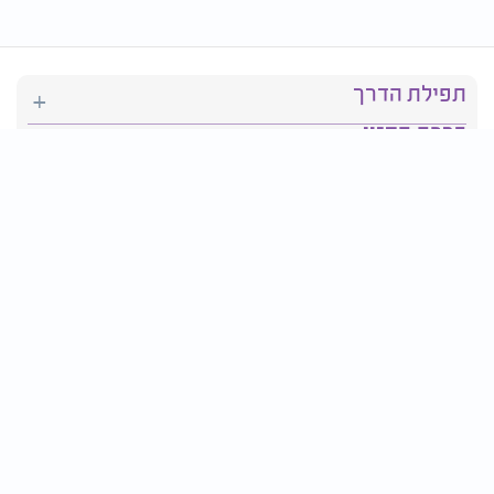
תפילת הדרך
ברכת המזון
יהדות
סידור תפילה
בריאות
חגים ומועדים