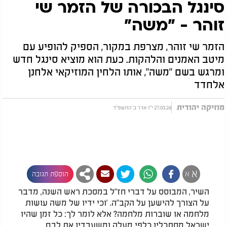
סינגל הבכורה של הזמר שי
זוהר - "משה"
הזמר שי זוהר, מצרפת במקור, הספיק להופיע עם
מיטב האמנים והלהקות. כעת הוא מוציא סינגל חדש
ומרגש בשם "משה", אותו הלחין המוזיקאי אלחנן
אלחדד
מוזיקה יהודית
27.03.24 י"ז אדר ב' התשפ"ד
א
א
הוספת תגובה
השיר, המבוסס על דברי חז"ל במסכת ראש השנה, מדבר
על הצורך להישען על הקב"ה. 'וכי ידיו של משה עושות
מלחמה או שוברות מלחמה? אלא לומר לך: כל זמן שהיו
ישראל מסתכלין כלפי מעלה ומשעבדין את לבם