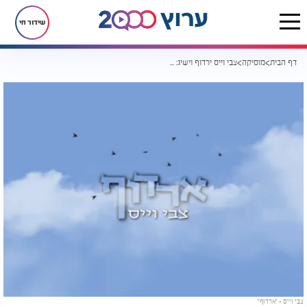
שידור חי
דף הבית
מוסיקה
צבי וייס ירדוף וישיג: "ארדוף"
צבי וייס – "ארדוף"