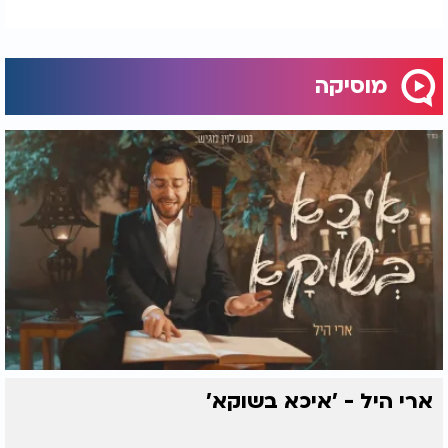
מוסיקה
ארי היל - 'איכא בשוקא'