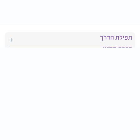
תפילת הדרך
ברכת המזון
יהדות
סידור תפילה
בריאות
חגים ומועדים