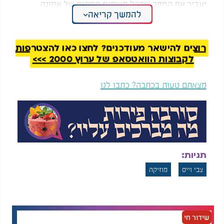
יעביר את המסר שהכל משמים ממקום של אמונה
להמשך קריאה
תמימה, פשוט ככה".
התובנה הזאת באה לידי ביטוי גם בקליפ: השמיים
בתחילת השיר פחות סוערים, ובפזמון מרגישים את
רוצים להישאר מעודכנים? לחצו כאן להצטרפות
הסערה, בהמשך חוזרים לעוד שמיים רגועים - לתת
לקבוצות הוואטסאפ של ערוץ 2000 >>>
תחושה שבהתחלה אמצע וסוף זה הכל ממנו.
מצאתם טעות בכתבה? כתבו לנו
תגיות:
צבי וייס
מוזיקה
צבי וייס - "ארדוף"
שידור חי