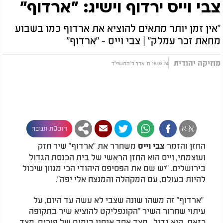
צבי וייס ירדוף וישיג: "ארדוף"
"אין זמן יותר מתאים להוציא את ארדוף כמו בשבוע
מחאת זכר עמלק" | צבי וייס - "ארדוף"
מוזיקה יהודית
18.03.24 ח' אדר ב' התשפ"ד
א
א
הוספת תגובה
החזן והזמר
משחרר את "ארדוף" שיר חזק
צבי וייס
ועוצמתי, וייס הוא החזן הראשי של בית הכנסת הגדול
בירושלים. "יש שם את הפסיפס היהודי הכי מגוון שיכול
להיות בעולם, עם המקהלה והמנצח אלי יפה".
"ארדוף" זה משהו שונה שצבי לא עשה עד היום, על
עיתוי שחרור השיר "הקונפליקט להוציא שיר בתקופה
כזאת הוא גדול. מצד אחד אנחנו בימים של פורים, מצד