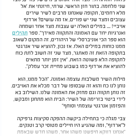
שני מלחמה. בתור חזן הראשי. שרתי, חיזנתי את 'אל
מלא רחמים', תקופה שאנחנו מרבים לשיר שירים
עצובים ומצד שני יש פורים, אז מה עושים? ארדוף
אויביי! .... במילים האלה יש עצבות מצד אחד ושמחה
ואנרגיות יחד עם האמונה והתקווה מאידך". ספר
תהילים
הוא ספר הכי אוניברסלי של היהודים, זה המקום לשאוב
ממנו כוחות במילים האלו. אז נכון, להוציא שיר אנרגטי
בתקופה הזאת זה מאתגר, מצד שני זה חשוב לתת כוח
לתקופה הלא פשוטה הזאת. "אין זמן יותר מתאים
להוציא את ארדוף כמו בשבוע מחיית זכר עמלק".
מילות השיר משלבות עוצמה ואמונה. "הכל ממנו, הוא
נותן לנו כח והוא זה שבסופו של דבר מכלא את האויבים.
זה נותן תקווה וגם מחזק את האמונה שלנו. השילוב בא
לידי ביטוי בזרימה של השיר: הבית הוא מתחנן ומבקש,
והפזמון אנרגטי עוצמתי וסוחף"
צבי מגלה כי בתחילה ביקשה ההפקה סקיצות גרפיקה
ל"ארדוף", ומה שהגיע היו חיילים מטוסי קרב וטנקים.
"אנחנו דווקא חיפשנו משהו אחר, משהו חדש שבאמת