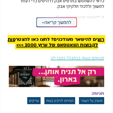
כדאי להשתמש בתרסיס אבק לרהיטים כדי לעזור
למשוך וללכוד חלקיקי אבק.
5. **שטוף מצעים ווילונות:**
להמשך קריאה
המלצות נוספות
רוצים להישאר מעודכנים? לחצו כאן להצטרפות
לקבוצות הוואטסאפ של ערוץ 2000 >>>
מצאתם טעות בכתבה? כתבו לנו
ויהי חושך: ערפל כבד
בלתי נתפס: כך נגנב
באיטליה - צפו
הלמבורגיני מהחניון
בראשון לציון
אבק יכול להצטבר על מצעים, וילונות ובדים אחרים
תגיות:
בבית שלכם. שטפו את הפריטים הללו באופן קבוע כדי
לעזור להפחית את רמות האבק בביתכם.
מאבק על השכר
הנחיות לניקיון בטוח
טריקים
6. **פתחי אוויר נקיים ומסננים:**