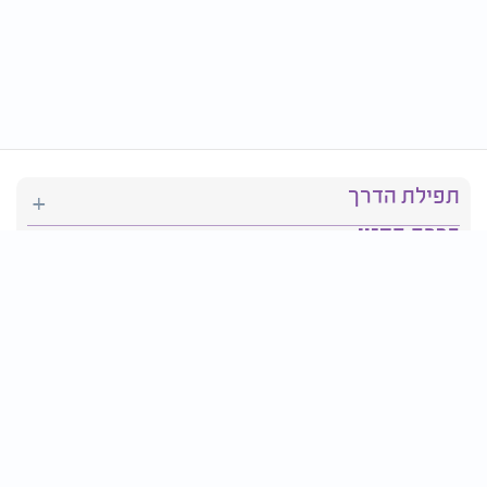
תפילת הדרך
ברכת המזון
יהדות
סידור תפילה
בריאות
חגים ומועדים