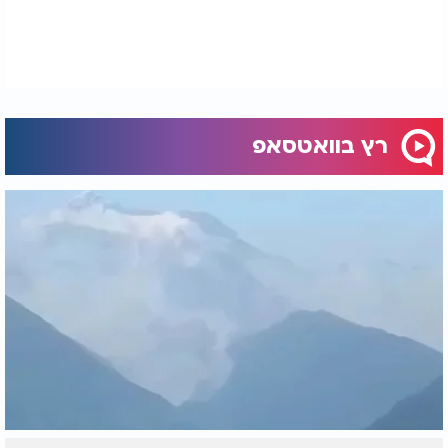
למדרגות, כדי להגיע לאזורים הללו.
10. **תחזוקה שוטפת:**
כדי למנוע הצטברות אבק, קבעו שגרת ניקיון קבועה
הכוללת ניקוי אבק ושאיבת אזורים מרכזיים בביתכם על
בסיס שבועי.
רץ בוואטסאפ