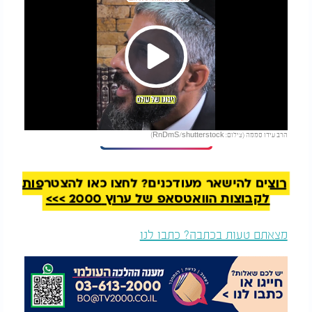
Play
להמשך קריאה
הרב עידו סממה (צילום: RnDmS/shutterstock)
Video
לכתבה המלאה לחצו >>>
כאן
רוצים להישאר מעודכנים? לחצו כאן להצטרפות
לקבוצות הוואטסאפ של ערוץ 2000 >>>
מצאתם טעות בכתבה? כתבו לנו