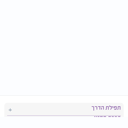
תפילת הדרך
ברכת המזון
יהדות