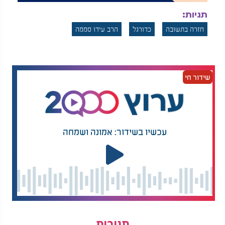
תגיות:
חזרה בתשובה
כדורגל
הרב עידו סממה
שידור חי
עכשיו בשידור: אמונה ושמחה
תגובות