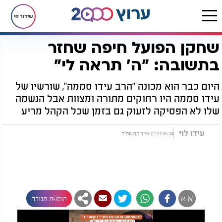
שידור חי
שחקן הפועל חיפה שחזר
דף הבית
יהדות
שחקן הפועל חיפה שחזר בתשובה: "ה' תראה לי"
בתשובה: "ה' תראה לי"
היום כבר הוא מכונה "הרב עידו סממה", שורשיו של
עידו סממה היו רחוקים מתורה ומצוות אבל הנשמה
שלו לא הפסיקה לזעוק גם בזמן שכל הקהל מריע
עידו לוי
21.05.24 י"ג אייר התשפ"ד
א
א
הוספת תגובה