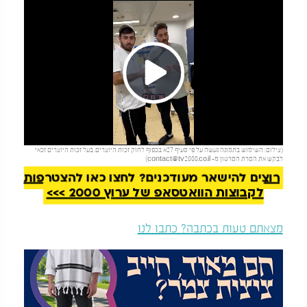
Play
להמשך קריאה
(צילום: השימוש בתמונה נעשה על פי סעיף 27א בכפוף לחוק זכות היוצרים. בעל זכות היוצרים זכאי
Video
לבקש את הסרת הסרטון מ-
contact@tv2000.co.il
)
רוצים להישאר מעודכנים? לחצו כאן להצטרפות
לקבוצות הוואטסאפ של ערוץ 2000 >>>
מצאתם טעות בכתבה? כתבו לנו