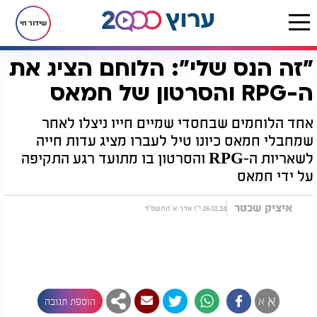
שידור חי
"זה הנס שלי": הלוחם הציג את
דף הבית
רץ בוואטסאפ
"זה הנס שלי": הלוחם הציג את ה-RPG והסרטון של חמאס
ה-RPG והסרטון של חמאס
אחד הלוחמים שבחסדי שמיים חייו ניצלו לאחר
שמחבלי חמאס כיונו טיל לעברו מציג עדות חייה
לשאריות ה-RPG והסרטון בו מתועד רגע התקיפה
על ידי חמאס
איציק שכטר
26.02.24 י"ז אדר א' התשפ"ד
א
א
הוספת תגובה