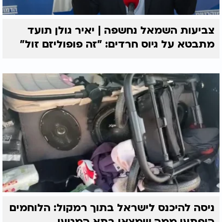
צביעות השמאל נחשפה | יאיר גולן תועד
מתבטא על גיוס חרדים: "זה פופוליזם זול"
ניסה להיכנס לישראל בתוך רמקול: הלוחמים
הופתעו ממה שמצאו בתא המטען