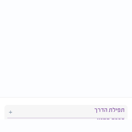
תפילת הדרך
ברכת המזון
יהדות