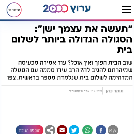
שידור חי
"תעשה את עצמך ישן":
דף הבית
יהדות
סגולות
"תעשה את עצמך ישן": הסגולה הגדולה ביותר לשלום בית
הסגולה הגדולה ביותר לשלום
בית
שוב הבית הפוך ואין אוכל? עוד אמירה מכעיסה
שמיהרתם להגיב לה? הרב עידו סממה עם הסגולה
המדהימה לשלום בית שנלמדת מספר בראשית. צפו
תומר כהן
19.02.24 י' אדר א' התשפ"ד
א
א
הוספת תגובה