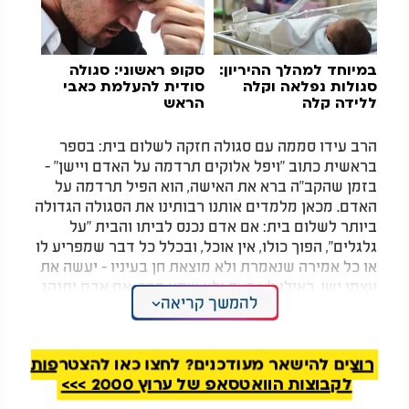
במיוחד למהלך ההיריון:
סקופ ראשוני: סגולה
סגולות
נפלאה וקלה
סודית להעלמת כאבי
ללידה קלה
הראש
הרב עידו סממה עם סגולה חזקה לשלום בית: בספר
בראשית כתוב "ויפל אלוקים תרדמה על האדם ויישן" -
בזמן שהקב"ה ברא את האישה, הוא הפיל תרדמה על
האדם. מכאן מלמדים אותנו רבותינו את הסגולה הגדולה
ביותר לשלום בית: אם אדם נכנס לביתו והבית "על
גלגלים", הפוך כולו, אין אוכל, ובכלל כל דבר שמפריע לו
או כל אמירה שנאמרת ולא מוצאת חן בעיניו - יעשה את
עצמו ישן, כאילו לא ראה ולא שמע דבר. אם אדם יתנהג
להמשך קריאה
בצורה כזו, הוא יזכה לשלום בית אדיר שאין באף מקום".
רוצים להישאר מעודכנים? לחצו כאן להצטרפות
לקבוצות הוואטסאפ של ערוץ 2000 >>>