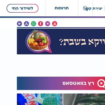
תרומות
לשידור החי
יצירת קשר
רץ בוואטסאפ