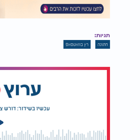
תגיות:
חתונה
רץ בוואטסאפ
עכשיו בשידור: דורש ציו