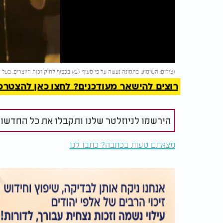
Video
להמשך 
(צילום: השימוש בתמונה נעשה על פי סעיף 27א בכפוף לחוק זכות היוצרים. בעל זכות היוצרים זכאי לבקש את הסרת הסרטון מ-
רוצים להישאר מעודכנים? לחצו כאן להצטרפות ל
הירשמו לניוזלטר שלנו ותקבלו את כל החדשו
מצאתם טעות בכתבה? כתבו לנו