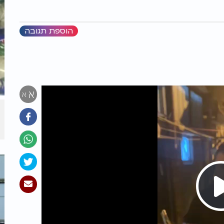
הוספת תגובה
א
א