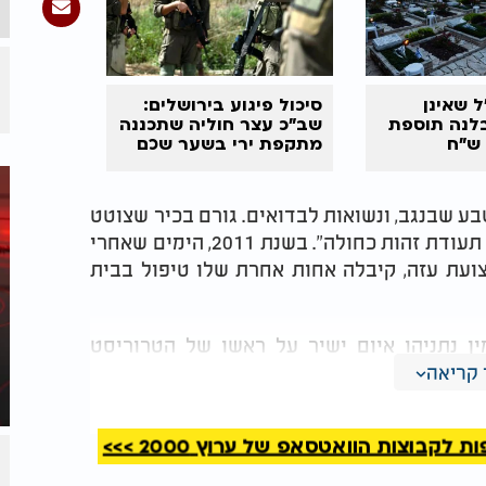
 שאינן
סיכול פיגוע בירושלים:
לנה תוספת
שב"כ עצר חוליה שתכננה
של כ-1,700 ש"ח
מתקפת ירי בשער שכם
ע שבנגב, ונשואות לבדואים. גורם בכיר שצוטט
בדיווח הסביר כי "מדובר במשפחה בדואית עם תעודת זהות כחולה". בשנת 2011, הימים שאחרי
צועת עזה, קיבלה אחות אחרת שלו טיפול בבית
 נתניהו איום ישיר על ראשו של הטרוריסט
 בקטר, איים אז, נוכל לחסל אותו. להנייה שני אחים ושמונה
קריאה
 הבדואי ובעלות אזרחות ישראלית.
קבוצות הוואטסאפ של ערוץ 2000 >>>