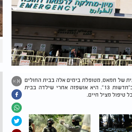
ית של חמאס, מטופלת בימים אלה בבית החולים
א
א
"סורוקה" בבאר שבע. כך נחשף היום (שני) ב"חדשות 13". היא אושפזה אחרי שילדה בבית
ל טיפול מציל חיים.