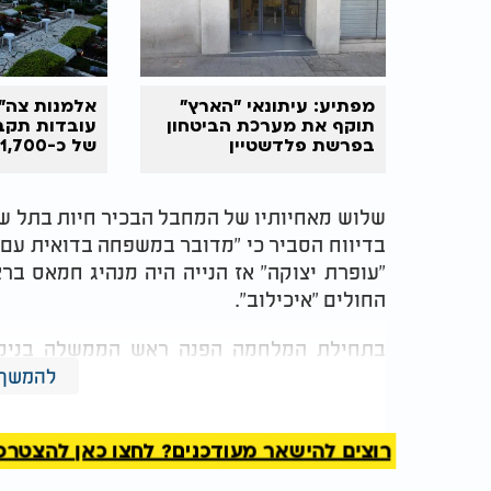
מפתיע: עיתונאי "הארץ"
אלמנות צה"ל
תוקף את מערכת הביטחון
עובדות תקב
בפרשת פלדשטיין
מהמדינה
שלוש מאחיותיו של המחבל הבכיר חיות בתל שב
"עופרת יצוקה" אז הנייה היה מנהיג חמאס בר
החולים "איכילוב".
בתחילת המלחמה הפנה ראש הממשלה בנימין
הפלסטיני בן ה-62. גם במקום מושבו
להמשך 
אחיות, שלוש מהן נשואות לישראלים בני המגזר
רוצים להישאר מעודכנים? לחצו כאן להצטרפות ל