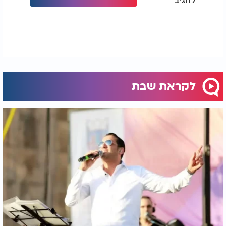
להם ללב. יתרו לא התחספס, הוא עדיין פתוח ליישם
רעיונות חדשים, על אף הידע הנרחב שרכש ברבות
השנים.
ומה איתנו? אם שמענו נקודה לשיפור בחיים או בעבודת
ה׳, מה אנחנו עושים איתה? למה ה׳ מביא אותנו לשמוע
את זה שוב ושוב?
לקראת שבת
אם ה' כיוון שתשמע יש לזה משמעות
יתרו מלמד אותנו שיעור חשוב בכוח הרצון. אם לאדם
יש רצון להשיג יעד כלשהו, הוא יכול. אם רק יטה אוזן,
רק ישמע ויפנים, הוא יכול לחולל מהפכה של ממש -
בחייו ובחיים של עוד רבים אחרים סביבו. להתעורר למה
שאנחנו שומעים סביבנו, גם ברוחניות וגם בגשמיות.
ומתוך זה לפעול.
להצלחת החיילים, להשבת החטופים בריאים ושלמים,
לרפואת כל החולים. ולעילוי כל הנספים וכן לגאולה
השלימה.