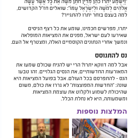
"וַיִּשְׁמַע יִתְרוֹ כֹהֵן מִדְיָן חֹתֵן מֹשֶׁה אֵת כָּל אֲשֶׁר עָשָׂה
אֱלֹהִים לְמֹשֶׁה וּלְיִשְׂרָאֵל עַמּוֹ": שואלים חז"ל הקדושים,
למה בעצם בוחר יתרו להתגייר?
יתרו, מפרשים חכמינו, שומע את כל רצף הניסים
שאירעו לעם ישראל, מפנים את המציאות המופלאה
ונמשך אחרי הנתונים הקוסמיים האלה, ומצטרף אל העם.
נס להתנוסס
אבל למה דווקא יתרו? הרי יש להניח שכולם שמעו את
המאורעות החדשותיים, את הנסים הגלויים. זהו טבעו
הנס - להתפרסם בכל העולם. אבל בפועל המציאות היא
שונה: "החדשות המפוצצות" לא גררו את כולם, משום
שהיכולת לשמוע ולקלוט את עוצמת המציאות
ומשמעותה, היא לא נחלת הכלל.
המלצות נוספות