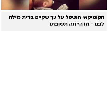
הקומיקאי הושפל על כך שקיים ברית מילה
לבנו - וזו הייתה תשובתו