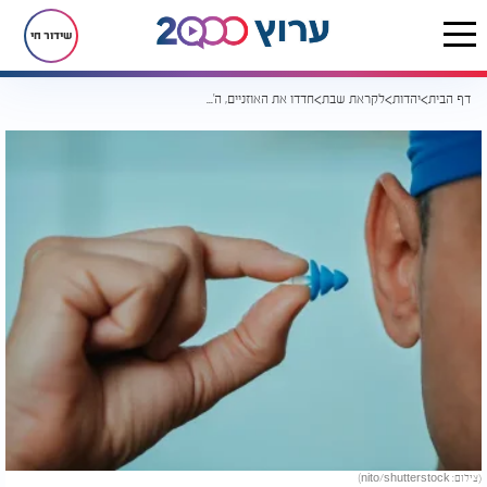
שידור חי
דף הבית
יהדות
לקראת שבת
חדדו את האוזניים, ה׳ מדבר אתכם
(צילום: nito/shutterstock)