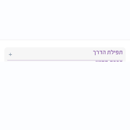
תפילת הדרך
ברכת המזון
יהדות
סידור תפילה
בריאות
חגים ומועדים