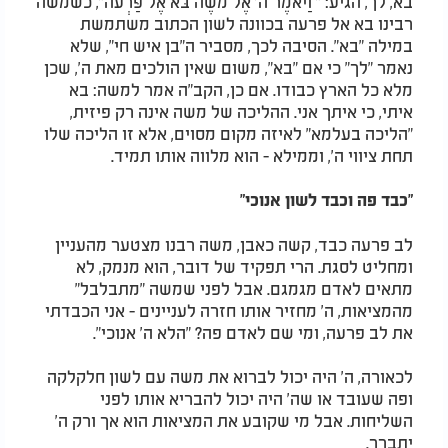
בא, לך, הגיע: " וַיֹּאמֶר ה' אֶל מֹשֶׁה בֹּא אֶל פַּרְעֹה", כשמשה
רבינו בא אל פרעה בכוונה לשון הכתוב משתמשת
במילה "בא". הסיבה לכך, מסביר ה"בן איש חי", שלא
נאמר "לך" כי אם "בא", משום שאין הולכים מאת ה', שכן
מלא כל הארץ כבודו. אם כן, הקב"ה אמר למשה: בא
איתי, כי איתך אני. ההליכה של משה אינה רק פיזית,
"הליכה בעלמא" לאיזה מקום מסוים, אלא זו הליכה שלו
תחת ציווי ה', וממילא - הוא מלווה אותו תמיד.
"כבד פה וכבד לשון אנוכי"
לב פרעה כבד, קשה כאבן, משה רבנו מצטער מהעניין
ומחליט לסגת. הרי תפקיד של דובר, הוא מנמק, לא
מתאים לאדם מגמגם. אבל לפני שמשה "מתבלבל"
מהמציאות, ה' מחזיר אותו חזרה לעניינים - אני הכבדתי
את לב פרעה, ומי שם לאדם פה? "הלא ה' אנוכי".
לכאורה, ה' היה יכול לברוא את משה עם לשון חלקלקה
ופה שעובד או שה' היה יכול להבריא אותו לפני
השליחות. אבל מי שקובע את המציאות הוא אך ורק ה'
יתברך.