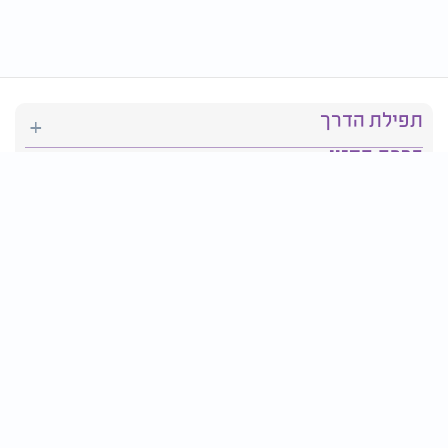
תפילת הדרך
ברכת המזון
יהדות
סידור תפילה
בריאות
חגים ומועדים