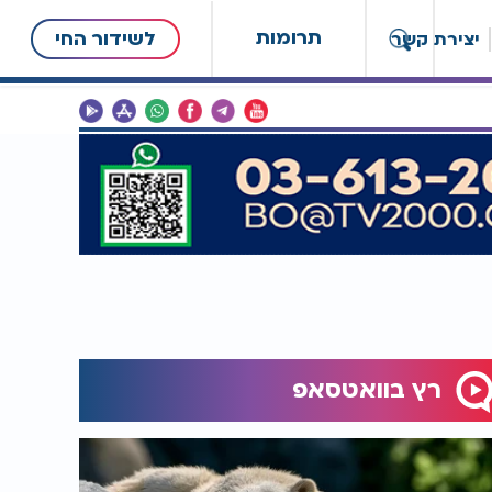
תרומות
לשידור החי
יצירת קשר
רץ בוואטסאפ