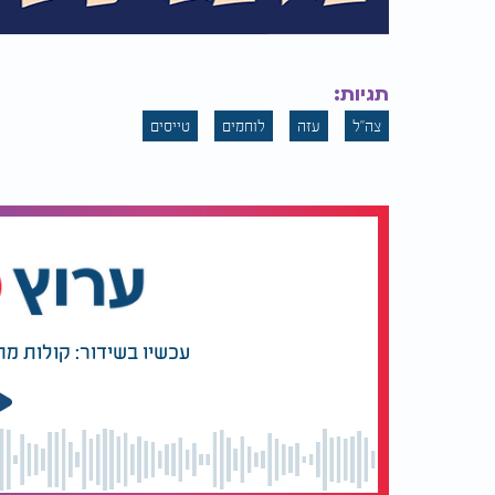
תגיות:
צה"ל
עזה
לוחמים
טייסים
עכשיו בשידור: קולות מ