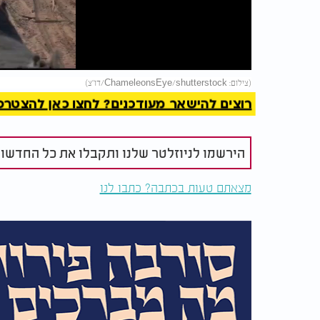
Video
להמשך 
(צילום: ChameleonsEye/shutterstock/דו"צ)
רוצים להישאר מעודכנים? לחצו כאן להצטרפות ל
הירשמו לניוזלטר שלנו ותקבלו את כל החדשו
מצאתם טעות בכתבה? כתבו לנו