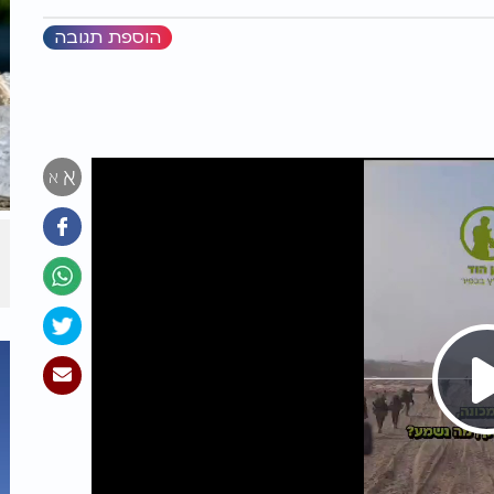
הוספת תגובה
א
א