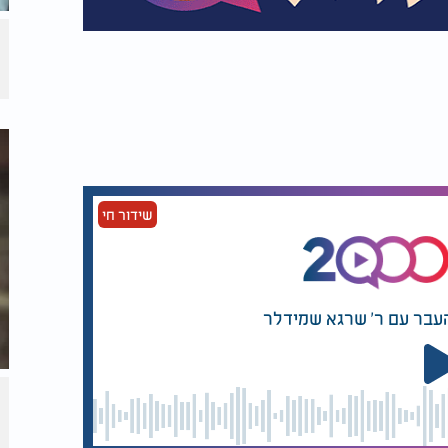
שידור חי
העבר עם ר' שרגא שמידלר