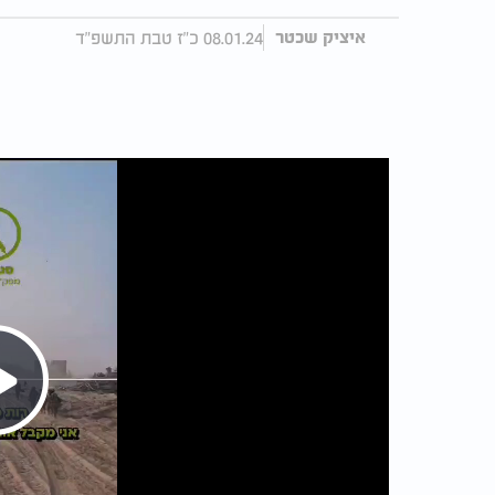
08.01.24 כ"ז טבת התשפ"ד
איציק שכטר
Play