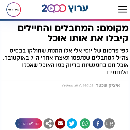
שידור חי
מקומם: המחבלים והחיילים
דף הבית
רץ בוואטסאפ
מקומם: המחבלים והחיילים קיבלו את אותו אוכל
קיבלו את אותו אוכל
‏לפי פרסום של יוסי אלי אלו המנות שחולקו בבסיס
צה״ל למחבלים שנתפסו ונאצרו אחרי ה-7 באוקטובר.
אוכל חם בחמגשיות בדיוק כמו האוכל שאכלו
הלוחמים
איציק שכטר
04.01.24 כ"ג טבת התשפ"ד
א
א
הוספת תגובה