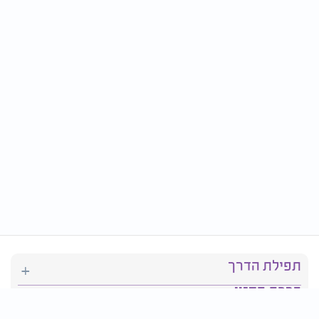
תפילת הדרך
ברכת המזון
יהדות