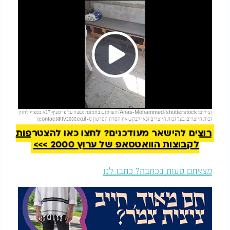
Play
להמשך קריאה
(צילום: Anas-Mohammed/shutterstock/השימוש בתמונה נעשה על פי סעיף 27א בכפוף לחוק
Video
זכות היוצרים. בעל זכות היוצרים זכאי לבקש את הסרת הסרטון מ-
contact@tv2000.co.il
)
רוצים להישאר מעודכנים? לחצו כאן להצטרפות
לקבוצות הוואטסאפ של ערוץ 2000 >>>
מצאתם טעות בכתבה? כתבו לנו