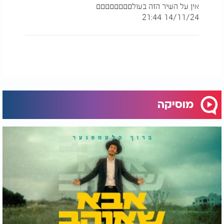
אין על השיר הזה בעולםםםםםםםם
14/11/24 21:44
מוסיקה