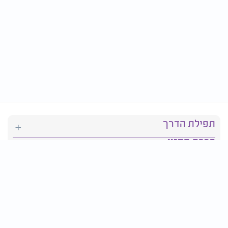
תפילת הדרך
ברכת המזון
יהדות
סידור תפילה
בריאות
חגים ומועדים