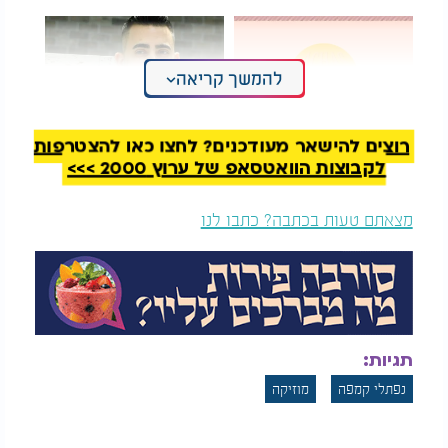
להמשך קריאה
רוצים להישאר מעודכנים? לחצו כאן להצטרפות
מרדכי הס בעיבוד
הלהיט שכתב לפני 15
לקבוצות הוואטסאפ של ערוץ 2000 >>>
מחודש לשירו של
שנה: אופיר סלומון שר
מרדכי שפירא - "אחת"
לאימהות
מצאתם טעות בכתבה? כתבו לנו
תגיות:
נפתלי קמפה
מוזיקה