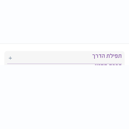
תפילת הדרך
ברכת המזון
יהדות
סידור תפילה
בריאות
חגים ומועדים