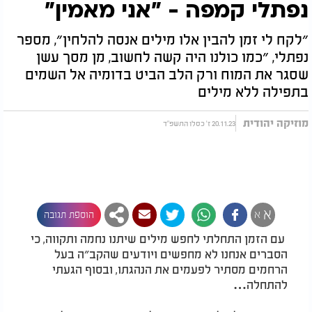
נפתלי קמפה - "אני מאמין"
״לקח לי זמן להבין אלו מילים אנסה להלחין״, מספר
נפתלי, ״כמו כולנו היה קשה לחשוב, מן מסך עשן
שסגר את המוח ורק הלב הביט בדומיה אל השמים
בתפילה ללא מילים
מוזיקה יהודית
20.11.23 ז' כסלו התשפ"ד
א
א
הוספת תגובה
עם הזמן התחלתי לחפש מילים שיתנו נחמה ותקווה, כי
הסברים אנחנו לא מחפשים ויודעים שהקב״ה בעל
הרחמים מסתיר לפעמים את הנהגתו, ובסוף הגעתי
להתחלה…