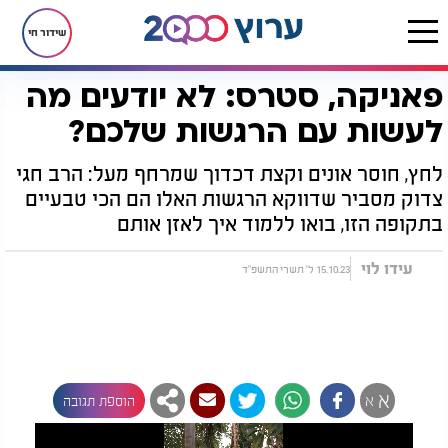
שידור חי
פאניקה, סטרס: לא יודעים מה
דף הבית
בריאות
בריאות הנפש
פאניקה, סטרס: לא יודעים מה לעשות עם הרגשות שלכם?
לעשות עם הרגשות שלכם?
לחץ, חוסר אונים וקצת דכדוך שמרחף מעל: הרב חגי
צדוק מסביר שדווקא הרגשות האלו הם הכי טבעיים
בתקופה הזו, בואו ללמוד איך לאזן אותם
עידו לוי
15.10.23 ל' תשרי התשפ"ד
א
א
הוספת תגובה