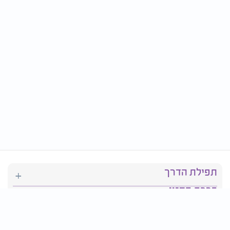
תפילת הדרך
ברכת המזון
יהדות
סידור תפילה