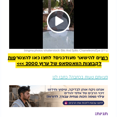
Play
להמשך קריאה
(צילום: kingma photos/shutterstock/Bits And Splits/ChameleonsEye)
Video
רוצים להישאר מעודכנים? לחצו כאן להצטרפות
לקבוצות הוואטסאפ של ערוץ 2000 >>>
מצאתם טעות בכתבה? כתבו לנו
תגיות: