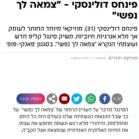
פינחס דולינסקי - "צמאה לך
נפשי"
פינחס דולינסקי (31), מוזיקאי מיוחד החותר לעומק
אך מלא אנרגיות חיוביות, משיק סינגל קליפ חדש
ועוצמתי הנקרא "צמאה לך נפשי", בסגנון 'פאנקי-פופ'
מוזיקה יהודית
10.09.23 כ"ד אלול התשפ"ג
א
א
הוספת תגובה
הסינגל מדבר על העניין הרוחני של 'צמאה לך נפשי' על
כך שכל ההנאות הגשמיות שלנו בעולם הזה כל הזמן
מתחלפות, והיהודי מלא רגש ונשמה מחפש את עצמו,
את החיות האלוקית האמיתית שנמצאת אצל הקב"ה.