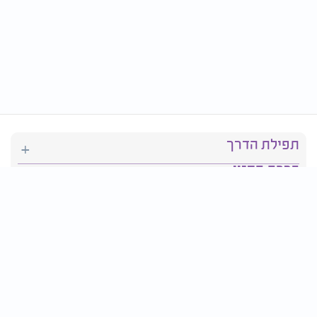
תפילת הדרך
ברכת המזון
יהדות
סידור תפילה
בריאות
חגים ומועדים