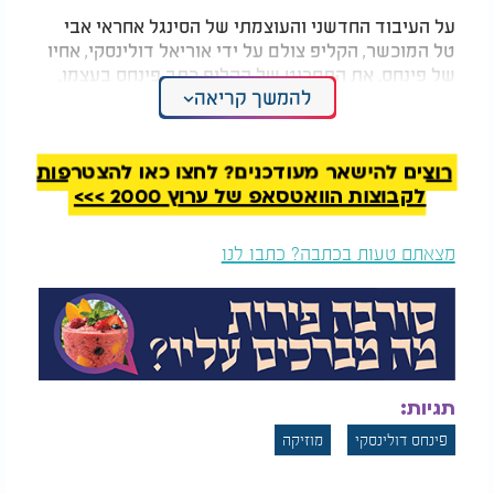
על העיבוד החדשני והעוצמתי של הסינגל אחראי אבי
טל המוכשר, הקליפ צולם על ידי אוריאל דולינסקי, אחיו
של פינחס. את התסריט של הקליפ כתב פינחס בעצמו,
להמשך קריאה
שעובד בתחום וכתב כבר כמה תסריטים לקמפיינים
מוצלחים. הצטלמו לקליפ חברי להקתו המוכשרת של
פינחס - נתנאל חמו, רון חניה ועמית חניה.
רוצים להישאר מעודכנים? לחצו כאן להצטרפות
פינחס ממש לא מסתפק רק בקליפ הזה וכבר עובד על
לקבוצות הוואטסאפ של ערוץ 2000 >>>
שירים חדשים שיצאו בהמשך בעזרת השם יתברך.
מצאתם טעות בכתבה? כתבו לנו
תגיות:
פינחס דולינסקי
מוזיקה