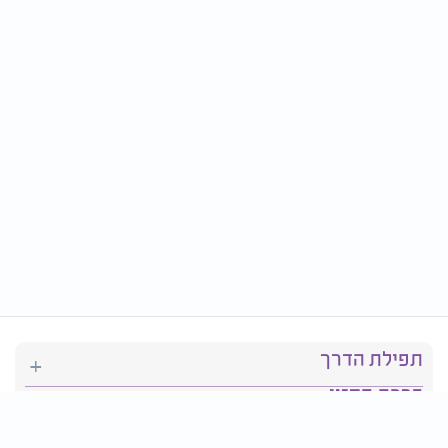
תפילת הדרך
ברכת המזון
יהדות