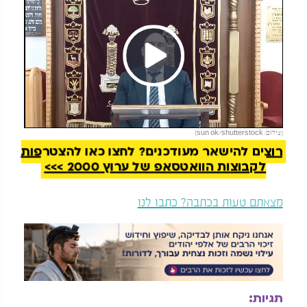
Play
להמשך קריאה
(צילום: sun ok/shutterstock)
Video
רוצים להישאר מעודכנים? לחצו כאן להצטרפות
לקבוצות הוואטסאפ של ערוץ 2000 >>>
מצאתם טעות בכתבה? כתבו לנו
תגיות: