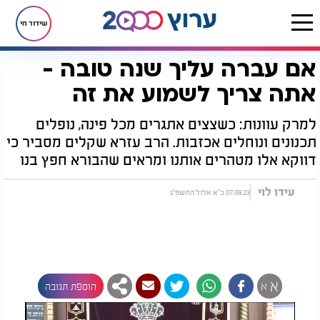
שידור חי
אם עברה עליך שנה טובה -
דף הבית
יהדות
לקראת שבת
אם עברה עליך שנה טובה - אתה צריך לשמוע את זה
אתה צריך לשמוע את זה
למרק עוונות: כשצצים אתגרים מכל פינה, נופלים
תכנונים ונוחלים אכזבות. הרב עזרא שקלים מסביר כי
דווקא אלו מטהרים אותנו ומראים שהבורא חפץ בנו
עידו לוי
07.09.23 כ"א אלול התשפ"ג
א
א
הוספת תגובה