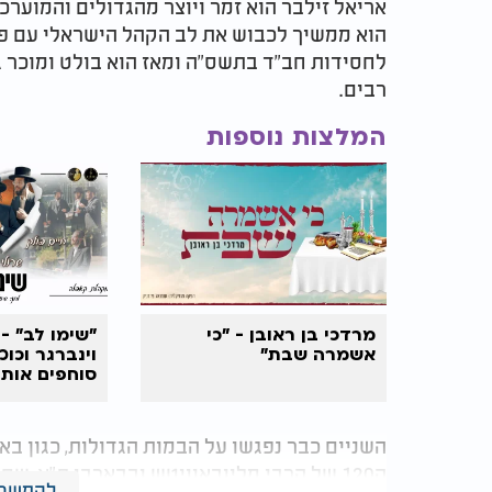
אריאל זילבר הוא זמר ויוצר מהגדולים והמוערכ
הוא ממשיך לכבוש את לב הקהל הישראלי עם פז
לחסידות חב"ד בתשס"ה ומאז הוא בולט ומוכר ג
רבים.
המלצות נוספות
מרדכי בן ראובן - "כי
"שימו לב" - 
אשמרה שבת"
וינברגר וכוכ
סוחפים אותנ
השניים כבר נפגשו על הבמות הגדולות, כגון בא
ה120 של הרבי מליובאוויטש ובבארבי ת"א, 
להמשך 