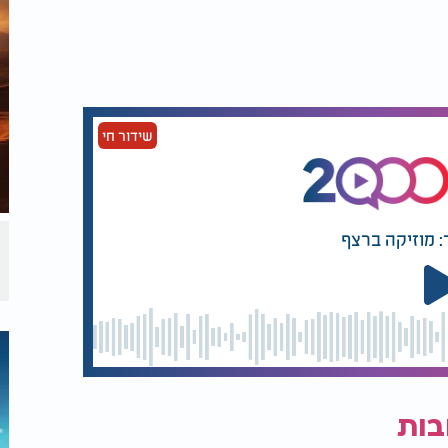
שידור חי
: מוזיקה ברצף
בות