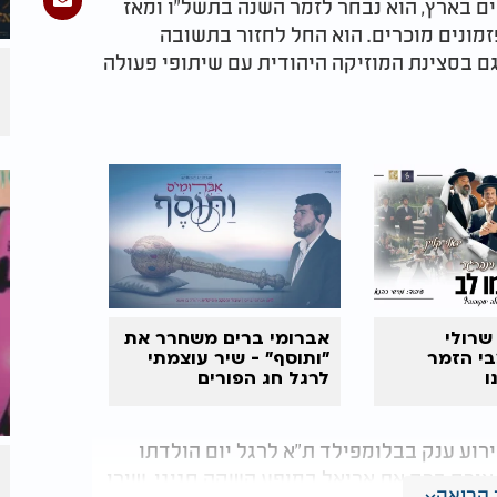
ים בארץ, הוא נבחר לזמר השנה בתשל"ו ומאז
מונים מוכרים. הוא החל לחזור בתשובה
ם בסצינת המוזיקה היהודית עם שיתופי פעולה
שרולי
אברומי ברים משחרר את
בי הזמר
"ותוסף" - שיר עוצמתי
ו
לרגל חג הפורים
ירוע ענק בבלומפילד ת"א לרגל יום הולדתו
שם אירח ברק את אריאל במופע השקה חגיגי, שירו
קריאה