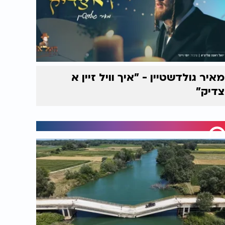
מאיר גולדשטיין - "איך וויל זיין א
צדיק"